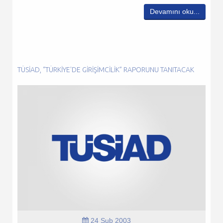
Devamını oku...
TÜSİAD, “TÜRKIYE'DE GIRIŞIMCILIK” RAPORUNU TANITACAK
24 Şub 2003