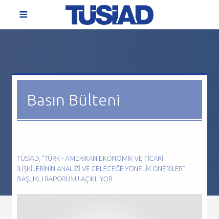
Basın Bülteni
TÜSİAD, “TÜRK - AMERIKAN EKONOMIK VE TICARI
İLIŞKILERININ ANALIZI VE GELECEĞE YÖNELIK ÖNERILER”
BAŞLIKLI RAPORUNU AÇIKLIYOR