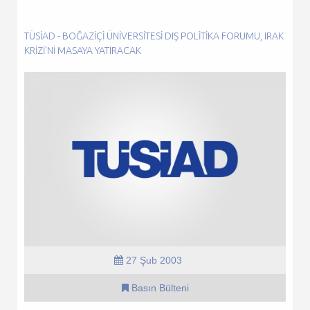
TÜSİAD - BOĞAZIÇI ÜNIVERSITESI DIŞ POLITIKA FORUMU, IRAK
KRIZI'NI MASAYA YATIRACAK
27 Şub 2003
Basın Bülteni