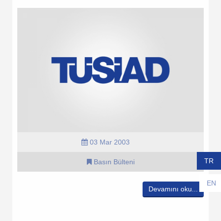
03 Mar 2003
TR
Basın Bülteni
EN
Devamını oku...