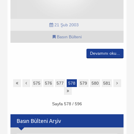
21 Şub 2003
Basın Bülteni
Devamını oku...
575
576
577
578
579
580
581
Sayfa 578 / 596
Basın Bülteni Arşiv