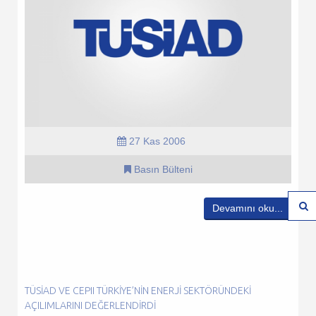
27 Kas 2006
Basın Bülteni
Devamını oku...
TÜSİAD VE CEPII TÜRKIYE’NIN ENERJI SEKTÖRÜNDEKI
AÇILIMLARINI DEĞERLENDIRDI