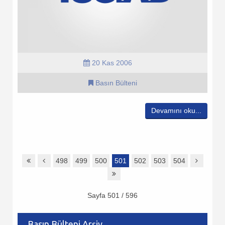
20 Kas 2006
Basın Bülteni
Devamını oku...
498
499
500
501
502
503
504
Sayfa 501 / 596
Basın Bülteni Arşiv