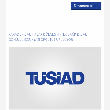
Devamını oku...
KARADENIZ VE HAZAR BÖLGESININ ILK BAĞIMSIZ VE
GÖNÜLLÜ IŞDÜNYASI ÖRGÜTÜ KURULUYOR