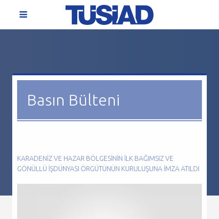
Basın Bülteni
KARADENIZ VE HAZAR BÖLGESININ ILK BAĞIMSIZ VE
GÖNÜLLÜ IŞDÜNYASI ÖRGÜTÜNÜN KURULUŞUNA IMZA ATILDI