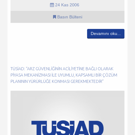
24 Kas 2006
Basın Bülteni
Devamını oku...
TÜSİAD: “ARZ GÜVENLIĞININ ACILIYETINE BAĞLI OLARAK
PIYASA MEKANIZMASI ILE UYUMLU, KAPSAMLI BIR ÇÖZÜM
PLANININ YÜRÜRLÜĞE KONMASI GEREKMEKTEDIR”