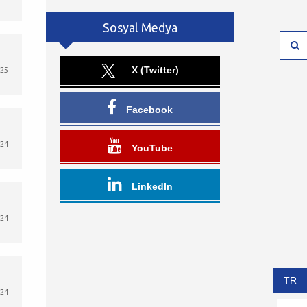
Sosyal Medya
X (Twitter)
25
Facebook
024
YouTube
LinkedIn
024
TR
024