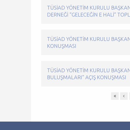
TÜSİAD YÖNETIM KURULU BAŞKANI
DERNEĞI “GELECEĞIN E HALI” TOP
TÜSİAD YÖNETIM KURULU BAŞKANI 
KONUŞMASI
TÜSİAD YÖNETIM KURULU BAŞKAN
BULUŞMALARI” AÇIŞ KONUŞMASI