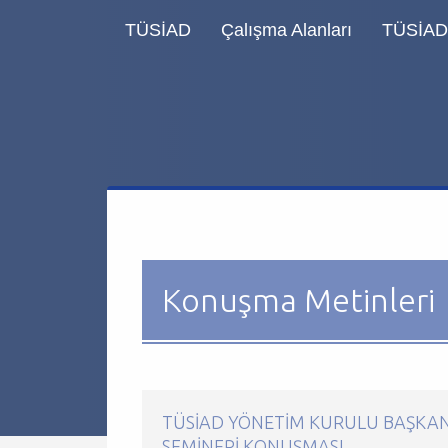
TÜSİAD
Çalışma Alanları
TÜSİAD 
Konuşma Metinleri
TÜSİAD YÖNETIM KURULU BAŞKANI
SEMINERI KONUŞMASI