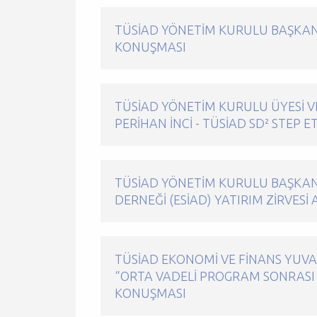
TÜSİAD YÖNETİM KURULU BAŞKANI
KONUŞMASI
TÜSİAD YÖNETİM KURULU ÜYESİ V
PERİHAN İNCİ - TÜSİAD SD² STEP E
TÜSİAD YÖNETIM KURULU BAŞKANI
DERNEĞI (ESİAD) YATIRIM ZIRVESI
TÜSİAD EKONOMI VE FINANS YUVA
“ORTA VADELI PROGRAM SONRASI
KONUŞMASI