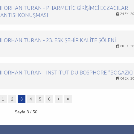
 ORHAN TURAN - PHARMETIC GIRIŞIMCI ECZACILAR
LANTISI KONUŞMASI
24 EKI 2
ORHAN TURAN - 23. ESKIŞEHIR KALITE ŞÖLENI
08 EKI 2
I ORHAN TURAN - INSTITUT DU BOSPHORE “BOĞAZIÇI
04 EKI 2
1
2
3
4
5
6
Sayfa 3 / 50