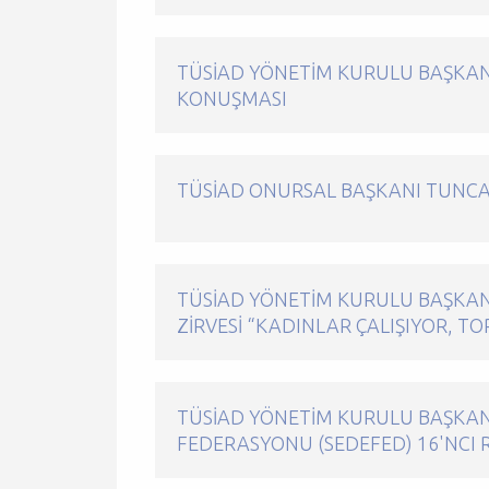
TÜSİAD YÖNETIM KURULU BAŞKANI
KONUŞMASI
TÜSİAD ONURSAL BAŞKANI TUNCAY
TÜSİAD YÖNETIM KURULU BAŞKANI
ZIRVESI “KADINLAR ÇALIŞIYOR, 
TÜSİAD YÖNETIM KURULU BAŞKAN
FEDERASYONU (SEDEFED) 16'NCI 