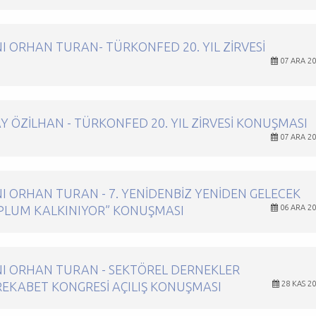
 ORHAN TURAN- TÜRKONFED 20. YIL ZIRVESI
07 ARA 2
 ÖZILHAN - TÜRKONFED 20. YIL ZIRVESI KONUŞMASI
07 ARA 2
 ORHAN TURAN - 7. YENIDENBIZ YENIDEN GELECEK
TOPLUM KALKINIYOR” KONUŞMASI
06 ARA 2
I ORHAN TURAN - SEKTÖREL DERNEKLER
REKABET KONGRESI AÇILIŞ KONUŞMASI
28 KAS 2