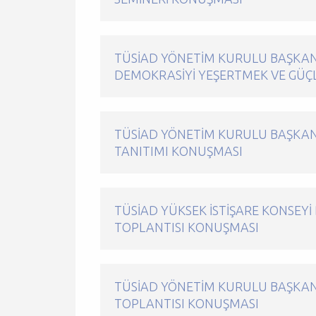
TÜSİAD YÖNETIM KURULU BAŞKA
DEMOKRASIYI YEŞERTMEK VE GÜÇ
TÜSİAD YÖNETIM KURULU BAŞKANI
TANITIMI KONUŞMASI
TÜSİAD YÜKSEK İSTIŞARE KONSEYI
TOPLANTISI KONUŞMASI
TÜSİAD YÖNETIM KURULU BAŞKANI
TOPLANTISI KONUŞMASI