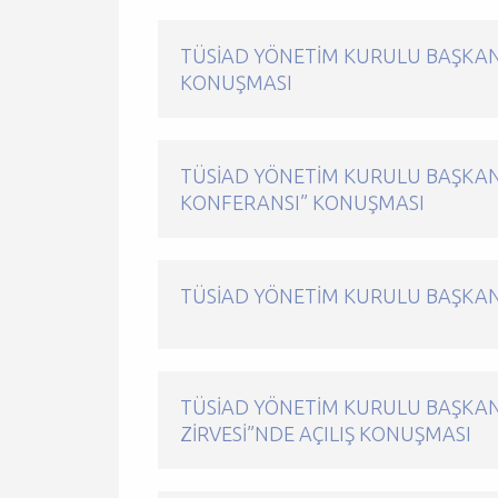
TÜSİAD YÖNETIM KURULU BAŞKANI
KONUŞMASI
TÜSİAD YÖNETIM KURULU BAŞKANI
KONFERANSI” KONUŞMASI
TÜSİAD YÖNETIM KURULU BAŞKANI
TÜSİAD YÖNETIM KURULU BAŞKAN
ZIRVESI”NDE AÇILIŞ KONUŞMASI