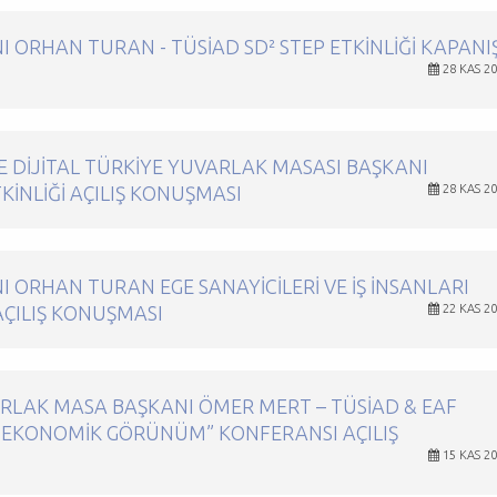
 ORHAN TURAN - TÜSİAD SD² STEP ETKİNLİĞİ KAPANI
28 KAS 2
E DİJİTAL TÜRKİYE YUVARLAK MASASI BAŞKANI
TKİNLİĞİ AÇILIŞ KONUŞMASI
28 KAS 2
 ORHAN TURAN EGE SANAYICILERI VE İŞ İNSANLARI
 AÇILIŞ KONUŞMASI
22 KAS 2
RLAK MASA BAŞKANI ÖMER MERT – TÜSİAD & EAF
 EKONOMIK GÖRÜNÜM” KONFERANSI AÇILIŞ
15 KAS 2