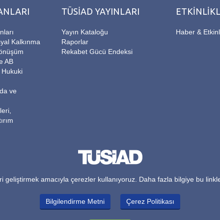
ANLARI
TÜSİAD YAYINLARI
ETKİNLİK
nları
Yayın Kataloğu
Haber & Etkinl
yal Kalkınma
Raporlar
Dönüşüm
Rekabet Gücü Endeksi
ve AB
e Hukuki
ıda ve
eri,
tırım
i geliştirmek amacıyla çerezler kullanıyoruz. Daha fazla bilgiye bu linkle
Bilgilendirme Metni
Çerez Politikası