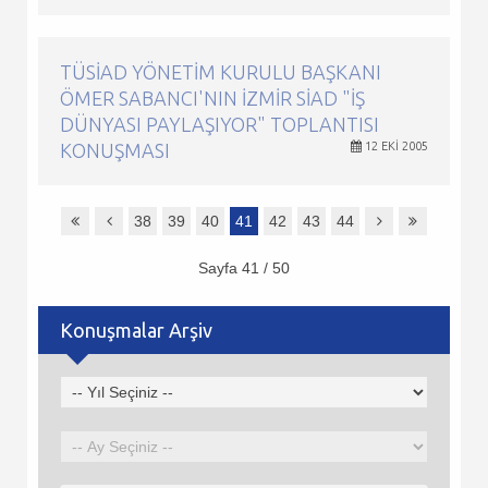
TÜSİAD YÖNETIM KURULU BAŞKANI
ÖMER SABANCI'NIN İZMIR SİAD "İŞ
DÜNYASI PAYLAŞIYOR" TOPLANTISI
KONUŞMASI
12 EKI 2005
38
39
40
41
42
43
44
Sayfa 41 / 50
Konuşmalar Arşiv