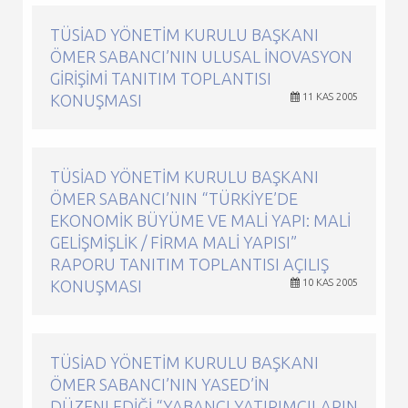
TÜSİAD YÖNETIM KURULU BAŞKANI
ÖMER SABANCI’NIN ULUSAL İNOVASYON
GIRIŞIMI TANITIM TOPLANTISI
KONUŞMASI
11 KAS 2005
TÜSİAD YÖNETIM KURULU BAŞKANI
ÖMER SABANCI’NIN “TÜRKIYE’DE
EKONOMIK BÜYÜME VE MALI YAPI: MALI
GELIŞMIŞLIK / FIRMA MALI YAPISI”
RAPORU TANITIM TOPLANTISI AÇILIŞ
KONUŞMASI
10 KAS 2005
TÜSİAD YÖNETIM KURULU BAŞKANI
ÖMER SABANCI’NIN YASED’IN
DÜZENLEDIĞI “YABANCI YATIRIMCILARIN