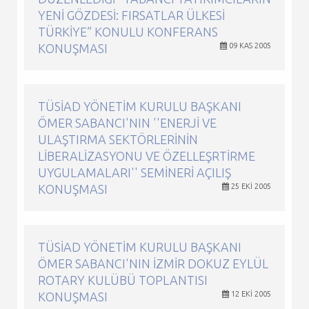
YENI GÖZDESI: FIRSATLAR ÜLKESI
TÜRKIYE” KONULU KONFERANS
KONUŞMASI
09 KAS 2005
TÜSİAD YÖNETIM KURULU BAŞKANI
ÖMER SABANCI'NIN ''ENERJI VE
ULAŞTIRMA SEKTÖRLERININ
LIBERALIZASYONU VE ÖZELLEŞRTIRME
UYGULAMALARI'' SEMINERI AÇILIŞ
KONUŞMASI
25 EKI 2005
TÜSİAD YÖNETIM KURULU BAŞKANI
ÖMER SABANCI'NIN İZMIR DOKUZ EYLÜL
ROTARY KULÜBÜ TOPLANTISI
KONUŞMASI
12 EKI 2005