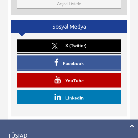
Arşivi Listele
Sosyal Medya
X (Twitter)
Facebook
YouTube
LinkedIn
TÜSİAD