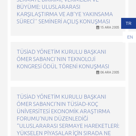
BÜYÜME: ULUSLARARASI
KARŞILAŞTIRMA VE AB'YE YAKINSAMA
SÜRECI'' SEMINERI AÇILIŞ KONUŞMASI
TR
15 ARA 2005
EN
TÜSİAD YÖNETIM KURULU BAŞKANI
ÖMER SABANCI'NIN TEKNOLOJI
KONGRESI ÖDÜL TÖRENI KONUŞMASI
06 ARA 2005
TÜSİAD YÖNETIM KURULU BAŞKANI
ÖMER SABANCI’NIN TÜSİAD-KOÇ
ÜNIVERSITESI EKONOMIK ARAŞTIRMA
FORUMU’NUN DÜZENLEDIĞI
“ULUSLARARASI SERMAYE HAREKETLERI:
YÜKSELEN PIYASALAR İÇIN SIRADA NE