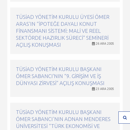
TÜSİAD YÖNETIM KURULU ÜYESI ÖMER
ARAS’IN “İPOTEĞE DAYALI KONUT
FINANSMANI SISTEMI: MALI VE REEL
SEKTÖRDE HAZIRLIK SÜRECI” SEMINERI
AÇILIŞ KONUŞMASI
26 ARA 2005
TÜSİAD YÖNETIM KURULU BAŞKANI
ÖMER SABANCI’NIN “9. GIRIŞIM VE İŞ
DÜNYASI ZIRVESI” AÇILIŞ KONUŞMASI
23 ARA 2005
TÜSİAD YÖNETIM KURULU BAŞKANI
ÖMER SABANCI'NIN ADNAN MENDERES
ÜNIVERSITESI “TÜRK EKONOMISI VE