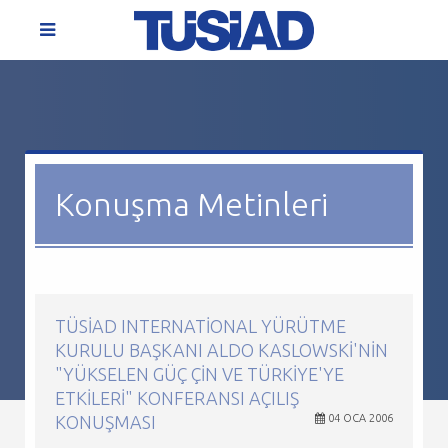
Konuşma Metinleri
TÜSİAD INTERNATIONAL YÜRÜTME
KURULU BAŞKANI ALDO KASLOWSKI'NIN
"YÜKSELEN GÜÇ ÇIN VE TÜRKIYE'YE
ETKILERI" KONFERANSI AÇILIŞ
KONUŞMASI
04 OCA 2006